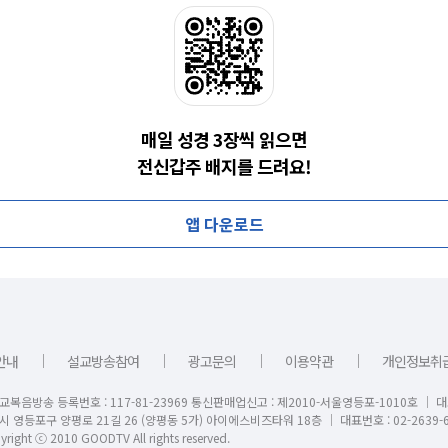
매일 성경 3장씩 읽으면
전신갑주 배지를 드려요!
앱 다운로드
｜
｜
｜
｜
안내
설교방송참여
광고문의
이용약관
개인정보취
교복음방송 등록번호 : 117-81-23969 통신판매업신고 : 제2010-서울영등포-1010호 │ 
시 영등포구 양평로 21길 26 (양평동 5가) 아이에스비즈타워 18층 │ 대표번호 : 02-2639-6
right ⓒ 2010 GOODTV All rights reserved.