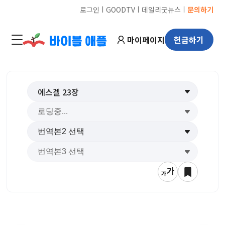
ㅣ
ㅣ
ㅣ
로그인
GOODTV
데일리굿뉴스
문의하기
마이페이지
헌금하기
에스겔
23
장