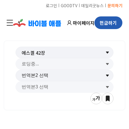
ㅣ
ㅣ
ㅣ
로그인
GOODTV
데일리굿뉴스
문의하기
마이페이지
헌금하기
에스겔
42
장