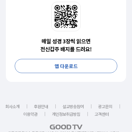
매일 성경 3장씩 읽으면
전신갑주 배지를 드려요!
앱 다운로드
｜
｜
｜
｜
회사소개
후원안내
설교방송참여
광고문의
｜
｜
이용약관
개인정보취급방침
고객센터