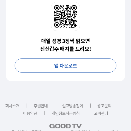
매일 성경 3장씩 읽으면
전신갑주 배지를 드려요!
앱 다운로드
｜
｜
｜
｜
회사소개
후원안내
설교방송참여
광고문의
｜
｜
이용약관
개인정보취급방침
고객센터