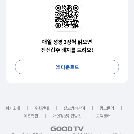
매일 성경 3장씩 읽으면
전신갑주 배지를 드려요!
앱 다운로드
｜
｜
｜
｜
회사소개
후원안내
설교방송참여
광고문의
｜
｜
이용약관
개인정보취급방침
고객센터