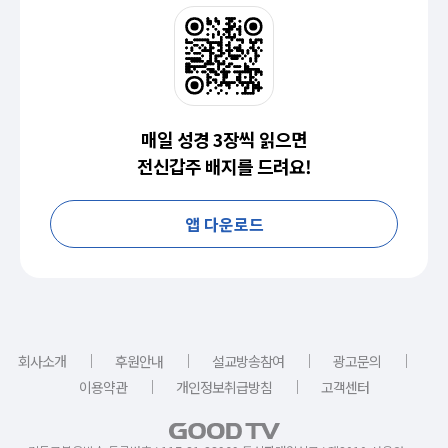
매일 성경 3장씩 읽으면
전신갑주 배지를 드려요!
앱 다운로드
｜
｜
｜
｜
회사소개
후원안내
설교방송참여
광고문의
｜
｜
이용약관
개인정보취급방침
고객센터