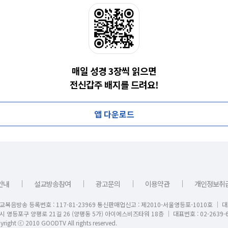
매일 성경 3장씩 읽으면
전신갑주 배지를 드려요!
앱 다운로드
｜
｜
｜
｜
안내
설교방송참여
광고문의
이용약관
개인정보취
교복음방송 등록번호 : 117-81-23969 통신판매업신고 : 제2010-서울영등포-1010호 │ 
시 영등포구 양평로 21길 26 (양평동 5가) 아이에스비즈타워 18층 │ 대표번호 : 02-2639-6
right ⓒ 2010 GOODTV All rights reserved.