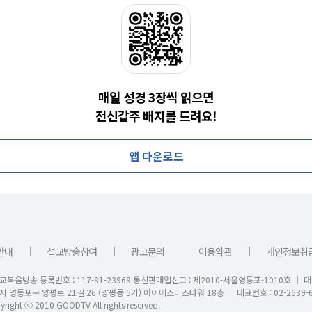
매일 성경 3장씩 읽으면
전신갑주 배지를 드려요!
앱 다운로드
｜
｜
｜
｜
안내
설교방송참여
광고문의
이용약관
개인정보취
교복음방송 등록번호 : 117-81-23969 통신판매업신고 : 제2010-서울영등포-1010호 │ 
시 영등포구 양평로 21길 26 (양평동 5가) 아이에스비즈타워 18층 │ 대표번호 : 02-2639-6
right ⓒ 2010 GOODTV All rights reserved.