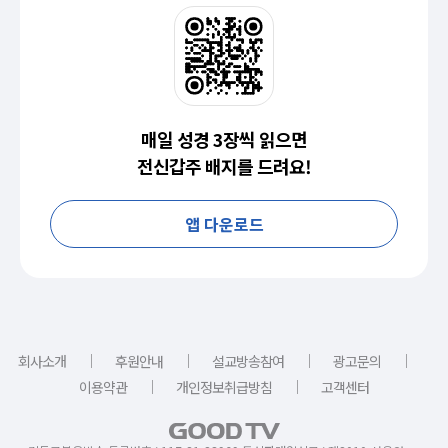
매일 성경 3장씩 읽으면
전신갑주 배지를 드려요!
앱 다운로드
｜
｜
｜
｜
회사소개
후원안내
설교방송참여
광고문의
｜
｜
이용약관
개인정보취급방침
고객센터