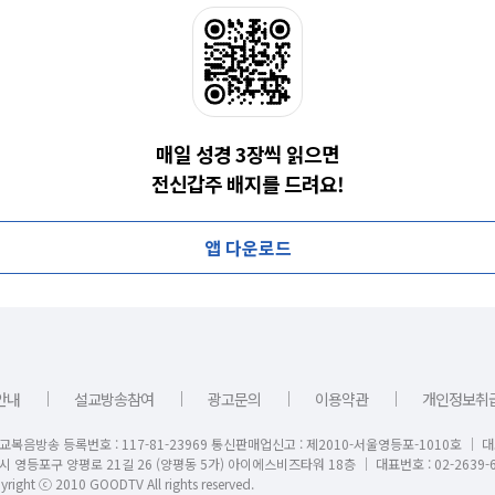
매일 성경 3장씩 읽으면
전신갑주 배지를 드려요!
앱 다운로드
｜
｜
｜
｜
안내
설교방송참여
광고문의
이용약관
개인정보취
교복음방송 등록번호 : 117-81-23969 통신판매업신고 : 제2010-서울영등포-1010호 │ 
시 영등포구 양평로 21길 26 (양평동 5가) 아이에스비즈타워 18층 │ 대표번호 : 02-2639-6
right ⓒ 2010 GOODTV All rights reserved.