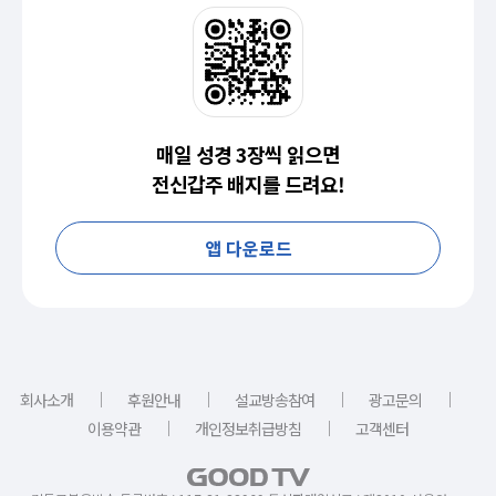
매일 성경 3장씩 읽으면
전신갑주 배지를 드려요!
앱 다운로드
｜
｜
｜
｜
회사소개
후원안내
설교방송참여
광고문의
｜
｜
이용약관
개인정보취급방침
고객센터