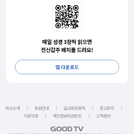
매일 성경 3장씩 읽으면
전신갑주 배지를 드려요!
앱 다운로드
｜
｜
｜
｜
회사소개
후원안내
설교방송참여
광고문의
｜
｜
이용약관
개인정보취급방침
고객센터