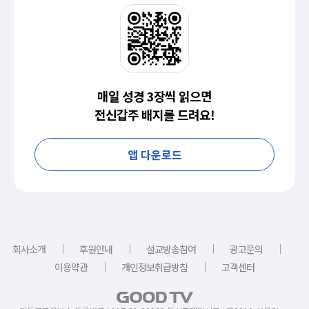
매일 성경 3장씩 읽으면
전신갑주 배지를 드려요!
앱 다운로드
｜
｜
｜
｜
회사소개
후원안내
설교방송참여
광고문의
｜
｜
이용약관
개인정보취급방침
고객센터