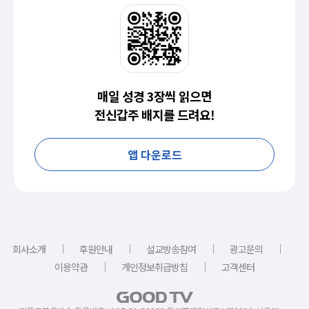
매일 성경 3장씩 읽으면
전신갑주 배지를 드려요!
앱 다운로드
｜
｜
｜
｜
회사소개
후원안내
설교방송참여
광고문의
｜
｜
이용약관
개인정보취급방침
고객센터