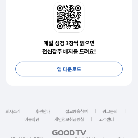
매일 성경 3장씩 읽으면
전신갑주 배지를 드려요!
앱 다운로드
｜
｜
｜
｜
회사소개
후원안내
설교방송참여
광고문의
｜
｜
이용약관
개인정보취급방침
고객센터