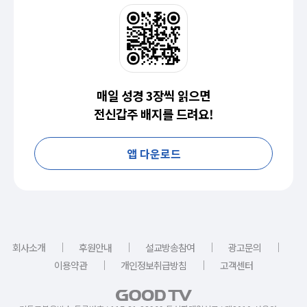
매일 성경 3장씩 읽으면
전신갑주 배지를 드려요!
앱 다운로드
｜
｜
｜
｜
회사소개
후원안내
설교방송참여
광고문의
｜
｜
이용약관
개인정보취급방침
고객센터