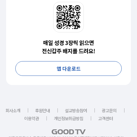
매일 성경 3장씩 읽으면
전신갑주 배지를 드려요!
앱 다운로드
｜
｜
｜
｜
회사소개
후원안내
설교방송참여
광고문의
｜
｜
이용약관
개인정보취급방침
고객센터