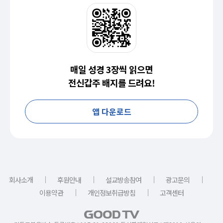
매일 성경 3장씩 읽으면
전신갑주 배지를 드려요!
앱 다운로드
｜
｜
｜
｜
회사소개
후원안내
설교방송참여
광고문의
｜
｜
이용약관
개인정보취급방침
고객센터