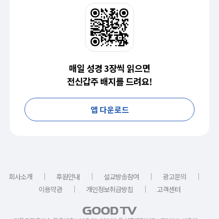
매일 성경 3장씩 읽으면
전신갑주 배지를 드려요!
앱 다운로드
｜
｜
｜
｜
회사소개
후원안내
설교방송참여
광고문의
｜
｜
이용약관
개인정보취급방침
고객센터