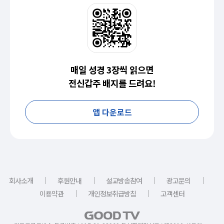
매일 성경 3장씩 읽으면
전신갑주 배지를 드려요!
앱 다운로드
｜
｜
｜
｜
회사소개
후원안내
설교방송참여
광고문의
｜
｜
이용약관
개인정보취급방침
고객센터