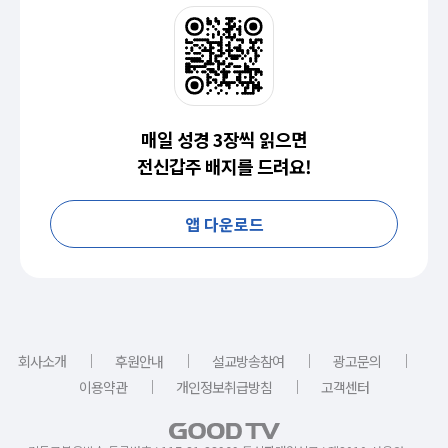
매일 성경 3장씩 읽으면
전신갑주 배지를 드려요!
앱 다운로드
｜
｜
｜
｜
회사소개
후원안내
설교방송참여
광고문의
｜
｜
이용약관
개인정보취급방침
고객센터