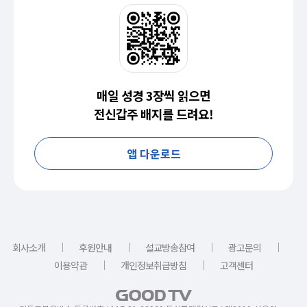
매일 성경 3장씩 읽으면
전신갑주 배지를 드려요!
앱 다운로드
｜
｜
｜
｜
회사소개
후원안내
설교방송참여
광고문의
｜
｜
이용약관
개인정보취급방침
고객센터