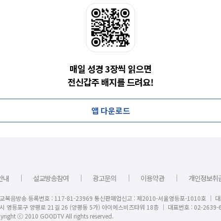
매일 성경 3장씩 읽으면
전신갑주 배지를 드려요!
앱 다운로드
｜
｜
｜
｜
안내
설교방송참여
광고문의
이용약관
개인정보취
교복음방송 등록번호 : 117-81-23969 통신판매업신고 : 제2010-서울영등포-1010호 │ 
시 영등포구 양평로 21길 26 (양평동 5가) 아이에스비즈타워 18층 │ 대표번호 : 02-2639-6
right ⓒ 2010 GOODTV All rights reserved.