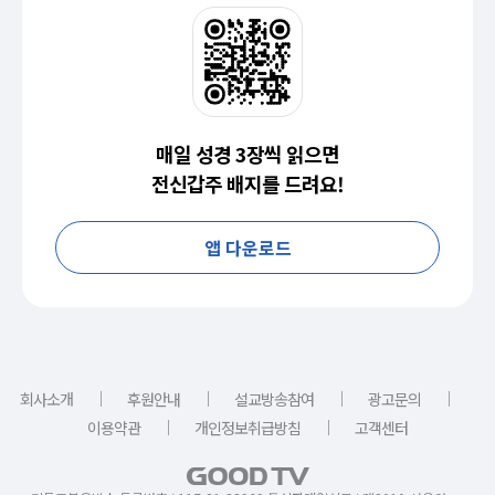
매일 성경 3장씩 읽으면
전신갑주 배지를 드려요!
앱 다운로드
｜
｜
｜
｜
회사소개
후원안내
설교방송참여
광고문의
｜
｜
이용약관
개인정보취급방침
고객센터