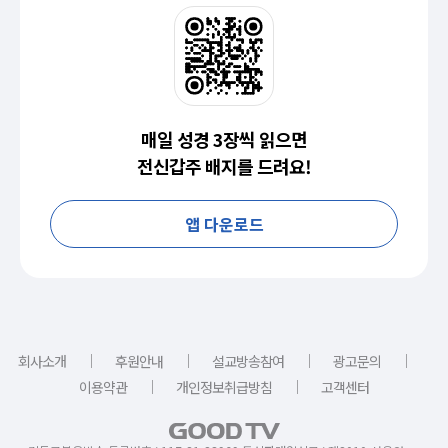
매일 성경 3장씩 읽으면
전신갑주 배지를 드려요!
앱 다운로드
｜
｜
｜
｜
회사소개
후원안내
설교방송참여
광고문의
｜
｜
이용약관
개인정보취급방침
고객센터