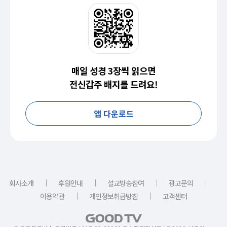
매일 성경 3장씩 읽으면
전신갑주 배지를 드려요!
앱 다운로드
｜
｜
｜
｜
회사소개
후원안내
설교방송참여
광고문의
｜
｜
이용약관
개인정보취급방침
고객센터