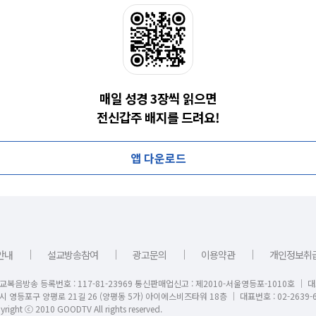
매일 성경 3장씩 읽으면
전신갑주 배지를 드려요!
앱 다운로드
｜
｜
｜
｜
안내
설교방송참여
광고문의
이용약관
개인정보취
교복음방송 등록번호 : 117-81-23969 통신판매업신고 : 제2010-서울영등포-1010호 │ 
시 영등포구 양평로 21길 26 (양평동 5가) 아이에스비즈타워 18층 │ 대표번호 : 02-2639-6
right ⓒ 2010 GOODTV All rights reserved.