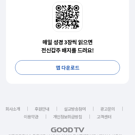
매일 성경 3장씩 읽으면
전신갑주 배지를 드려요!
앱 다운로드
｜
｜
｜
｜
회사소개
후원안내
설교방송참여
광고문의
｜
｜
이용약관
개인정보취급방침
고객센터