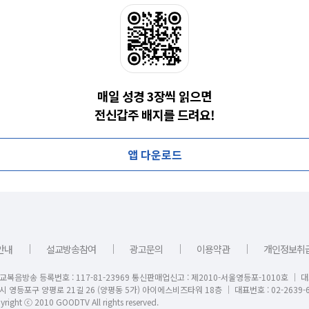
매일 성경 3장씩 읽으면
전신갑주 배지를 드려요!
앱 다운로드
｜
｜
｜
｜
안내
설교방송참여
광고문의
이용약관
개인정보취
교복음방송 등록번호 : 117-81-23969 통신판매업신고 : 제2010-서울영등포-1010호 │ 
시 영등포구 양평로 21길 26 (양평동 5가) 아이에스비즈타워 18층 │ 대표번호 : 02-2639-6
right ⓒ 2010 GOODTV All rights reserved.