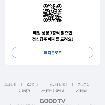
매일 성경 3장씩 읽으면
전신갑주 배지를 드려요!
앱 다운로드
｜
｜
｜
｜
회사소개
후원안내
설교방송참여
광고문의
｜
｜
이용약관
개인정보취급방침
고객센터