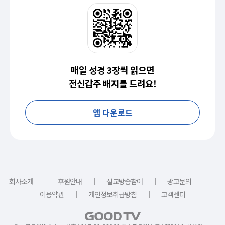
매일 성경 3장씩 읽으면
전신갑주 배지를 드려요!
앱 다운로드
｜
｜
｜
｜
회사소개
후원안내
설교방송참여
광고문의
｜
｜
이용약관
개인정보취급방침
고객센터