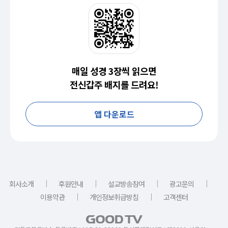
매일 성경 3장씩 읽으면
전신갑주 배지를 드려요!
앱 다운로드
｜
｜
｜
｜
회사소개
후원안내
설교방송참여
광고문의
｜
｜
이용약관
개인정보취급방침
고객센터