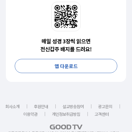
매일 성경 3장씩 읽으면
전신갑주 배지를 드려요!
앱 다운로드
｜
｜
｜
｜
회사소개
후원안내
설교방송참여
광고문의
｜
｜
이용약관
개인정보취급방침
고객센터