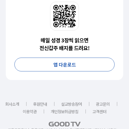
매일 성경 3장씩 읽으면
전신갑주 배지를 드려요!
앱 다운로드
｜
｜
｜
｜
회사소개
후원안내
설교방송참여
광고문의
｜
｜
이용약관
개인정보취급방침
고객센터