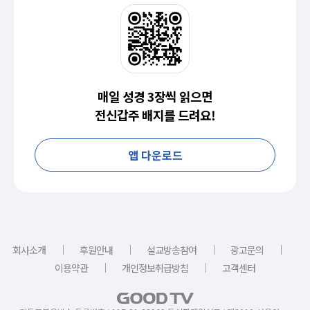
매일 성경 3장씩 읽으면
전신갑주 배지를 드려요!
앱 다운로드
｜
｜
｜
｜
회사소개
후원안내
설교방송참여
광고문의
｜
｜
이용약관
개인정보취급방침
고객센터