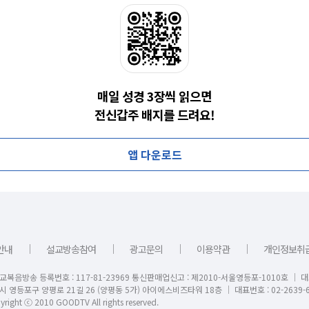
매일 성경 3장씩 읽으면
전신갑주 배지를 드려요!
앱 다운로드
｜
｜
｜
｜
안내
설교방송참여
광고문의
이용약관
개인정보취
교복음방송 등록번호 : 117-81-23969 통신판매업신고 : 제2010-서울영등포-1010호 │ 
시 영등포구 양평로 21길 26 (양평동 5가) 아이에스비즈타워 18층 │ 대표번호 : 02-2639-6
right ⓒ 2010 GOODTV All rights reserved.