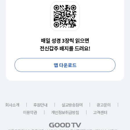
매일 성경 3장씩 읽으면
전신갑주 배지를 드려요!
앱 다운로드
｜
｜
｜
｜
회사소개
후원안내
설교방송참여
광고문의
｜
｜
이용약관
개인정보취급방침
고객센터