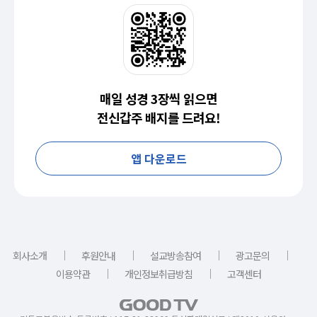
매일 성경 3장씩 읽으면
전신갑주 배지를 드려요!
앱 다운로드
｜
｜
｜
｜
회사소개
후원안내
설교방송참여
광고문의
｜
｜
이용약관
개인정보취급방침
고객센터