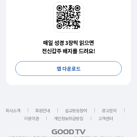
매일 성경 3장씩 읽으면
전신갑주 배지를 드려요!
앱 다운로드
｜
｜
｜
｜
회사소개
후원안내
설교방송참여
광고문의
｜
｜
이용약관
개인정보취급방침
고객센터