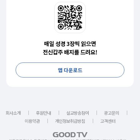
매일 성경 3장씩 읽으면
전신갑주 배지를 드려요!
앱 다운로드
｜
｜
｜
｜
회사소개
후원안내
설교방송참여
광고문의
｜
｜
이용약관
개인정보취급방침
고객센터