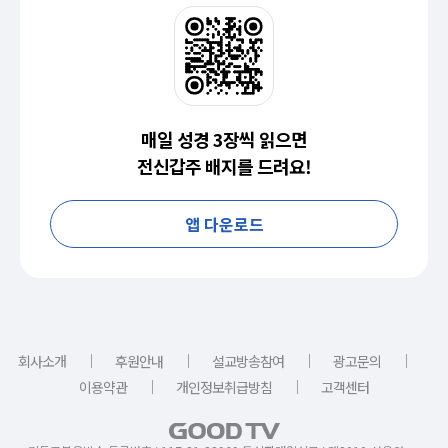
매일 성경 3장씩 읽으면
전신갑주 배지를 드려요!
앱 다운로드
｜
｜
｜
｜
회사소개
후원안내
설교방송참여
광고문의
｜
｜
이용약관
개인정보취급방침
고객센터