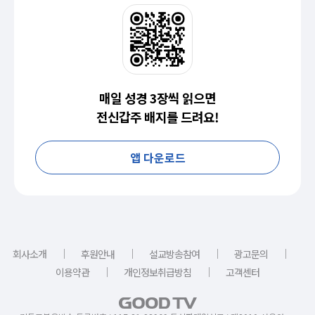
매일 성경 3장씩 읽으면
전신갑주 배지를 드려요!
앱 다운로드
｜
｜
｜
｜
회사소개
후원안내
설교방송참여
광고문의
｜
｜
이용약관
개인정보취급방침
고객센터