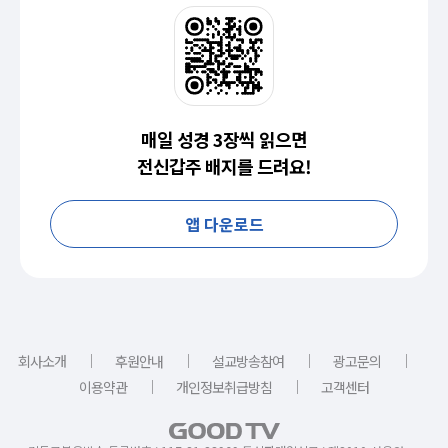
매일 성경 3장씩 읽으면
전신갑주 배지를 드려요!
앱 다운로드
｜
｜
｜
｜
회사소개
후원안내
설교방송참여
광고문의
｜
｜
이용약관
개인정보취급방침
고객센터