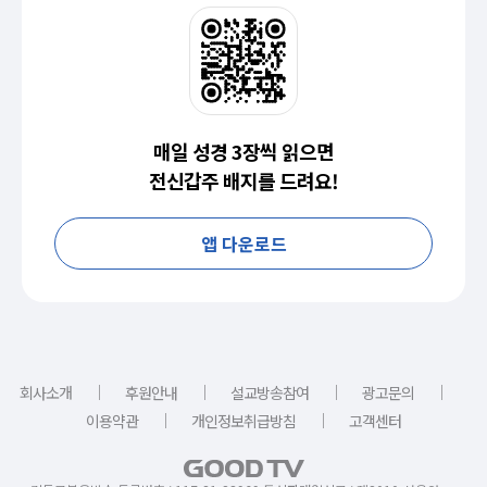
매일 성경 3장씩 읽으면
전신갑주 배지를 드려요!
앱 다운로드
｜
｜
｜
｜
회사소개
후원안내
설교방송참여
광고문의
｜
｜
이용약관
개인정보취급방침
고객센터