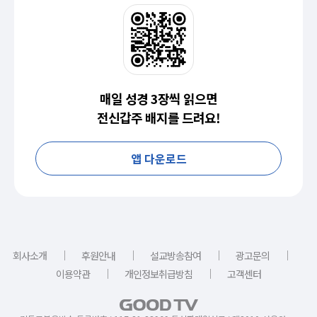
매일 성경 3장씩 읽으면
전신갑주 배지를 드려요!
앱 다운로드
｜
｜
｜
｜
회사소개
후원안내
설교방송참여
광고문의
｜
｜
이용약관
개인정보취급방침
고객센터