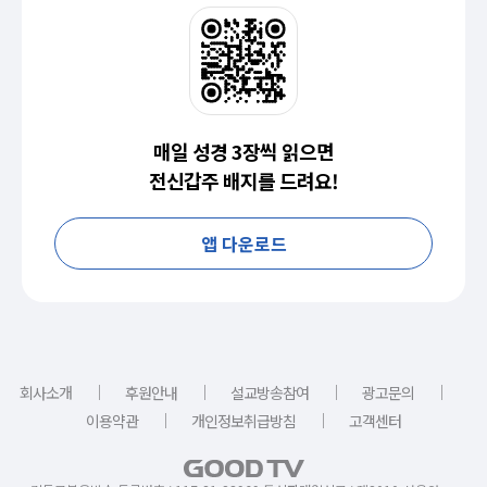
매일 성경 3장씩 읽으면
전신갑주 배지를 드려요!
앱 다운로드
｜
｜
｜
｜
회사소개
후원안내
설교방송참여
광고문의
｜
｜
이용약관
개인정보취급방침
고객센터