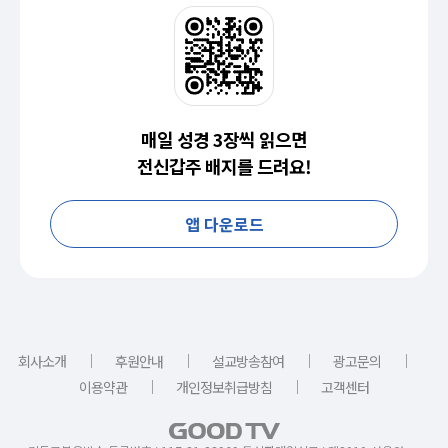
매일 성경 3장씩 읽으면
전신갑주 배지를 드려요!
앱 다운로드
｜
｜
｜
｜
회사소개
후원안내
설교방송참여
광고문의
｜
｜
이용약관
개인정보취급방침
고객센터