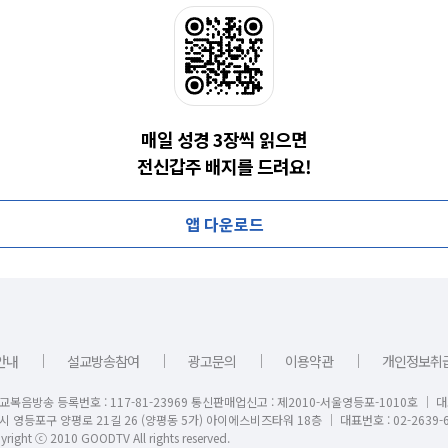
매일 성경 3장씩 읽으면
전신갑주 배지를 드려요!
앱 다운로드
｜
｜
｜
｜
안내
설교방송참여
광고문의
이용약관
개인정보취
교복음방송 등록번호 : 117-81-23969 통신판매업신고 : 제2010-서울영등포-1010호 │ 
시 영등포구 양평로 21길 26 (양평동 5가) 아이에스비즈타워 18층 │ 대표번호 : 02-2639-6
right ⓒ 2010 GOODTV All rights reserved.