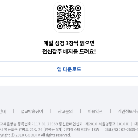
매일 성경 3장씩 읽으면
전신갑주 배지를 드려요!
앱 다운로드
｜
｜
｜
｜
안내
설교방송참여
광고문의
이용약관
개인정보취
교복음방송 등록번호 : 117-81-23969 통신판매업신고 : 제2010-서울영등포-1010호 │ 
시 영등포구 양평로 21길 26 (양평동 5가) 아이에스비즈타워 18층 │ 대표번호 : 02-2639-6
right ⓒ 2010 GOODTV All rights reserved.